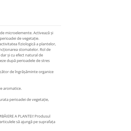
 de microelemente. Activează și
 perioadei de vegetație.
ctivitatea fiziologică a plantelor,
funcționarea stomatelor. Rol de
, dar și cu efect natural de
reze după perioadele de stres
ucător de îngrășăminte organice
ele aromatice.
urata perioadei de vegetație,
MBĂIERE A PLANTEI! Produsul
particulele să ajungă pe suprafața