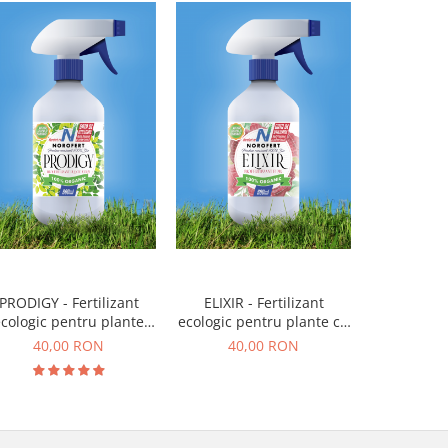
PRODIGY - Fertilizant
ELIXIR - Fertilizant
R
cologic pentru plante
ecologic pentru plante cu
40,
verzi
flori
40,00 RON
40,00 RON