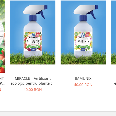
MIRACLE - Fertilizant
IMMUNIX
NT
ecologic pentru plante cu
e
PE
40,00 RON
fructe
40,00 RON
N