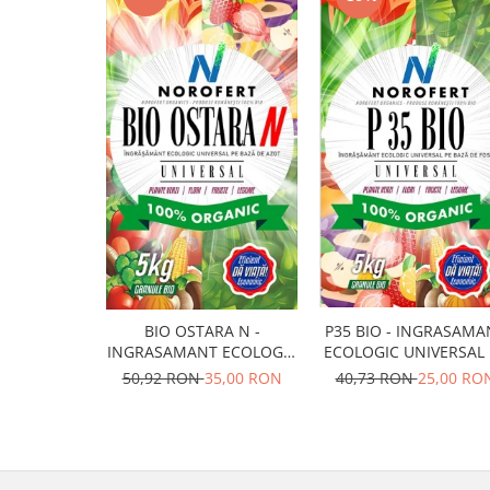
BIO OSTARA N -
P35 BIO - INGRASAMA
INGRASAMANT ECOLOGIC
ECOLOGIC UNIVERSAL 
UNIVERSAL PE BAZA DE
BAZA DE FOSFOR
50,92 RON
35,00 RON
40,73 RON
25,00 RO
AZOT