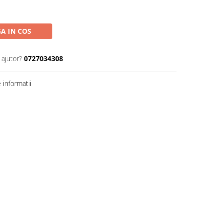
A IN COS
 ajutor?
0727034308
informatii