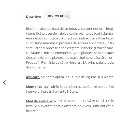
Review-uri
(0)
Descriere
Biostimulator pe bază de aminoacizi cu conținut echilibrat
intensifică procesele fiziologice din plante pe toată durata
Aminoacizii sunt capabili direct sau indirect să influențeze a
cu rol fundamental în procesul de sinteză al clorofilei, în 
stimulator al proceselor de creștere, înflorire și fructificare
chelatare al microelementelor. Ajută plantele să se recupe
Crește rezistența plantelor la atacul bolilor și dăunătorilor.
Produs în România de către Norofert SA, principalul prod
din România.
Aplicare
: Se poate aplica la culturile de legume și la plant
Momentul aplicării:
Se aplică direct pe frunze pe toată d
intervalul între tratamente 3-5 zile.
Mod de aplicare:
ATENȚIE! NU TREBUIE SĂ REALIZĂȚI O Î
trebuie pulverizat de la o distanță de 20 cm, suficient cât 
frunzelor.