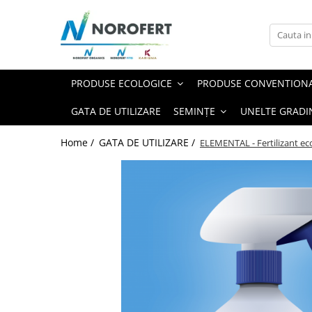
Produse ECOLOGICE
Produse CONVENTIONALE
Semințe
Ingrasaminte
Ingrasaminte de sol conventionale
Grau - netratate
PRODUSE ECOLOGICE
PRODUSE CONVENTION
POWER TEK
Tratament samanta
Orz - netratate
Ingrasaminte foliare conventionale
GATA DE UTILIZARE
SEMINȚE
UNELTE GRADI
Produse speciale
POWER MIX
Ingrasaminte solide de sol
Home /
GATA DE UTILIZARE /
ELEMENTAL - Fertilizant ec
Pachete produse