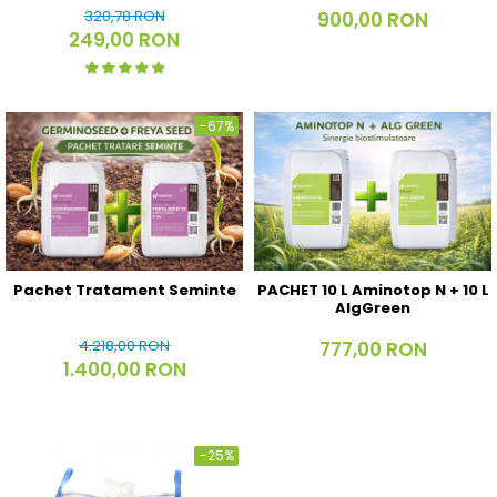
320,78 RON
900,00 RON
249,00 RON
-67%
Pachet Tratament Seminte
PACHET 10 L Aminotop N + 10 L
AlgGreen
4.218,00 RON
777,00 RON
1.400,00 RON
-25%