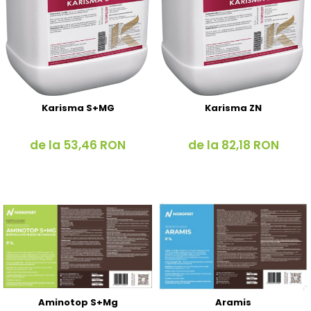
Karisma S+MG
Karisma ZN
de la 53,46 RON
de la 82,18 RON
Aminotop S+Mg
Aramis