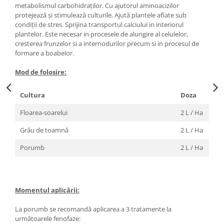
metabolismul carbohidraților. Cu ajutorul aminoacizilor
protejează și stimulează culturile. Ajută plantele aflate sub
condiții de stres. Sprijina transportul calciului in interiorul
plantelor. Este necesar in procesele de alungire al celulelor,
cresterea frunzelor si a internodurilor precum si in procesul de
formare a boabelor.
Mod de folosire:
Cultura
Doza
Floarea-soarelui
2 L / Ha
Grâu de toamnă
2 L / Ha
Porumb
2 L / Ha
Momentul aplicării:
La porumb se recomandă aplicarea a 3 tratamente la
următoarele fenofaze: