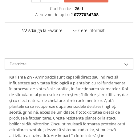
Cod Produs:
26-1
Ai nevoie de ajutor?
0727034308
Adauga la Favorite
Cere informatii
Descriere
Karisma Zn
- Aminoacizii sunt capabili direct sau indirect să
influențeze activitatea fiziologică a plantelor, cu rol fundamental
în procesul de sinteză al clorofilei, în funcționarea stomatelor. Rol
de stimulator al proceselor de creștere, înflorire și fructificare, dar
și cu efect natural de chelatare al microelementelor. Ajută
plantele să se recupereze după perioadele de stres (îngheț,
secetă, grindină, exces de umiditate, fitotoxicitatea creată de
produsele fitosanitare). Crește rezistența plantelor la atacul
bolilor și dăunătorilor. Zincul stimulează formarea proteinelor și
asimilarea azotului, dezvoltă sistemul radicular, stimulează
activitatea enzimatică. Are impact în fotosinteză și în