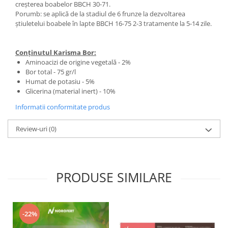
creșterea boabelor BBCH 30-71.
Porumb: se aplică de la stadiul de 6 frunze la dezvoltarea
știuletelui boabele în lapte BBCH 16-75 2-3 tratamente la 5-14 zile.
Conținutul Karisma Bor:
Aminoacizi de origine vegetală - 2%
Bor total - 75 gr/l
Humat de potasiu - 5%
Glicerina (material inert) - 10%
Informatii conformitate produs
Review-uri
(0)
PRODUSE SIMILARE
-22%