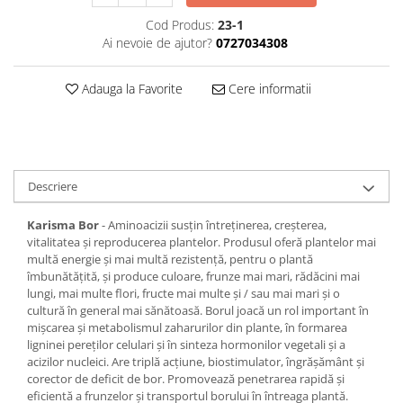
Cod Produs:
23-1
Ai nevoie de ajutor?
0727034308
Adauga la Favorite
Cere informatii
Descriere
Karisma Bor
- Aminoacizii susțin întreținerea, creșterea,
vitalitatea și reproducerea plantelor. Produsul oferă plantelor mai
multă energie și mai multă rezistență, pentru o plantă
îmbunătățită, și produce culoare, frunze mai mari, rădăcini mai
lungi, mai multe flori, fructe mai multe și / sau mai mari și o
cultură în general mai sănătoasă. Borul joacă un rol important în
mișcarea și metabolismul zaharurilor din plante, în formarea
ligninei pereților celulari și în sinteza hormonilor vegetali și a
acizilor nucleici. Are triplă acțiune, biostimulator, îngrășământ și
corector de deficit de bor. Promovează penetrarea rapidă și
eficientă a frunzelor și transportul borului în întreaga plantă.