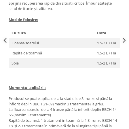
Sprijină recuperarea rapidă din situații critice. Îmbunătățește
setul de fructe și calitatea.
Mod de folosire:
Cultura
Doza
Floarea-soarelui
1.5-2 L / Ha
Rapiță de toamnă
1.5-2 L / Ha
Soia
1.5-2 L / Ha
Momentul aplicării:
Produsul se poate aplica de la la stadiul de 3 frunze și până la
înflorit deplin BBCH 21-69 (maxim 3 tratamente) la grâu.
La floarea-soarelui de la 4 frunze până la înflorit deplin BBCH 14-
65 (maxim 3 tratamente).
Rapiță de toamnă: 1 tratament în toamnă la 4-8 frunze BBCH 14-
18, și 2-3 tratamente în primăvară de la alungirea tijei până la