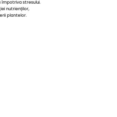
a împotriva stresului.
i nutrienților,
rii plantelor.