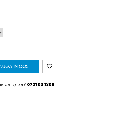
AUGA IN COS
ie de ajutor?
0727034308