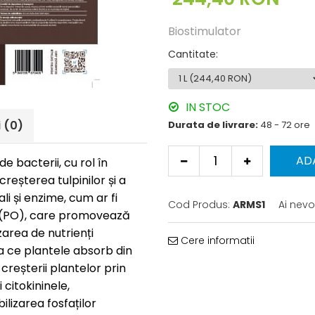
Biostimulator
Cantitate
:
IN STOC
i
(0)
Durata de livrare:
48 - 72 ore
AD
 bacterii, cu rol în
reșterea tulpinilor și a
li și enzime, cum ar fi
Cod Produs:
ARMS1
Ai nevo
za (PO), care promovează
zarea de nutrienți
Cere informatii
a ce plantele absorb din
creșterii plantelor prin
citokininele,
ilizarea fosfaților