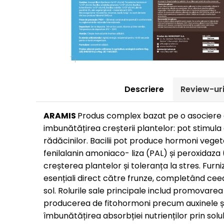
Descriere
Review-ur
ARAMIS
Produs complex bazat pe o asociere de
imbunătățirea creșterii plantelor: pot stimula c
rădăcinilor. Bacilii pot produce hormoni vegeta
fenilalanin amoniaco- liza (PAL) și peroxida
creșterea plantelor și toleranța la stres. Furni
esențiali direct către frunze, completând cee
sol. Rolurile sale principale includ promovarea 
producerea de fitohormoni precum auxinele și 
îmbunătățirea absorbției nutrienților prin solub