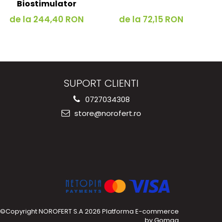
Biostimulator
de la 244,40 RON
de la 72,15 RON
SUPORT CLIENTI
0727034308
store@norofert.ro
©Copyright NOROFERT S.A 2026
Platforma E-commerce
by Gomag