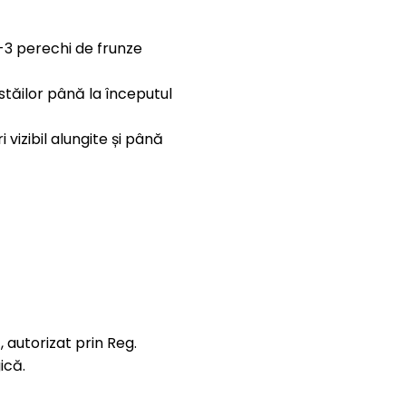
2-3 perechi de frunze
ăstăilor până la începutul
 vizibil alungite și până
 autorizat prin Reg.
ică.