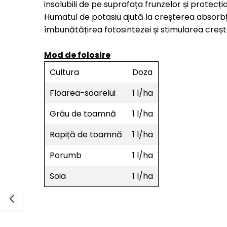
insolubili de pe suprafața frunzelor și protecți
Humatul de potasiu ajută la creșterea absorbție
îmbunătățirea fotosintezei și stimularea crește
Mod de folosire
Cultura
Doza
Floarea-soarelui
1 l/ha
Grâu de toamnă
1 l/ha
Rapiță de toamnă
1 l/ha
Porumb
1 l/ha
Soia
1 l/ha