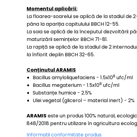
Momentul aplicării:
La floarea-soarelui se aplică de la stadiul de 
pâna la apariția capitulului BBCH 12-55.
La soia se aplică de la începutul dezvoltării p
maturizării semințelor BBCH 71-81.
La rapiță se aplică de la stadiul de 2 internoduri
la înflorit deplin BBCH 32-65
.
Conținutul ARAMIS
8
Bacillus amyloliquefaciens - 1.5x10
ufc/ml
8
Bacillus megaterium - 1.5x10
ufc/ml
Substanțe humice - 2.5%
Ulei vegetal (glicerol – material inert) - 2%
ARAMIS
este un produs 100% natural, ecologic,
848/2018 pentru utilizare în agricultura ecolog
Informatii conformitate produs