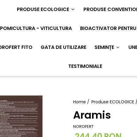
PRODUSE ECOLOGICE
PRODUSE CONVENTIO
POMICULTURA - VITICULTURA
BIOACTIVATOR PENTRU 
OROFERT FITO
GATA DE UTILIZARE
SEMINȚE
UNE
TESTIMONIALE
Home /
Produse ECOLOGICE 
Aramis
NOROFERT
244,40 RON