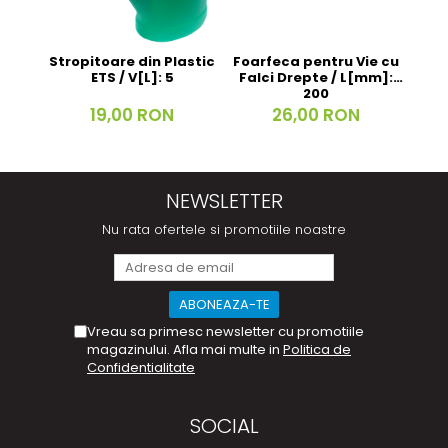
Foarfeca pentru Vie cu
Stropitoare din Plastic
M
Falci Drepte / L[mm]:
ETS / V[L]: 5
Flex
200
26,00 RON
19,00 RON
NEWSLETTER
Nu rata ofertele si promotiile noastre
Vreau sa primesc newsletter cu promotiile
magazinului. Afla mai multe in
Politica de
Confidentialitate
SOCIAL