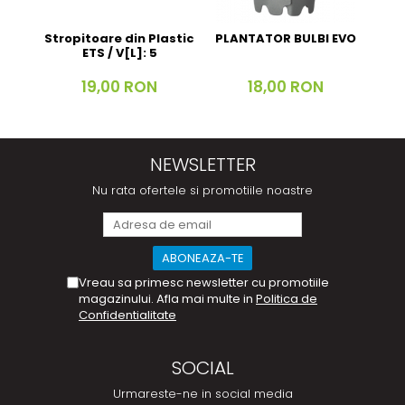
Stropitoare din Plastic
PLANTATOR BULBI EVO
Foar
ETS / V[L]: 5
Fal
19,00 RON
18,00 RON
NEWSLETTER
Nu rata ofertele si promotiile noastre
Vreau sa primesc newsletter cu promotiile
magazinului. Afla mai multe in
Politica de
Confidentialitate
SOCIAL
Urmareste-ne in social media