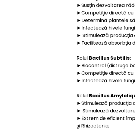
►Susţin dezvoltarea rădă
►Competiţie directă cu pa
►Determină plantele să s
►Infectează hivele fungi
► Stimulează producţia 
►Facilitează absorbţia de
Rolul
Bacillus Subtilis:
►Biocontrol (distruge boli
►Competiţie directă cu pa
►Infectează hivele fungi
Rolul
Bacillus Amyloliq
►Stimulează producţia de
► Stimulează dezvoltarea
►Extrem de eficient împo
şi Rhizoctonia;