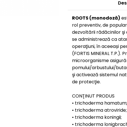
Des
ROOTS (monodoză)
es
rol preventiv, de popula
dezvoltării rădăcinilor ş
se administrează ca atar
operaţiuni, în aceeași pe
(FORTIS MINERAL T.P.). Pr
microorganisme asigură
pomului/arbustului/butaşu
şi activează sistemul nat
de protecţie.
CONŢINUT PRODUS
• trichoderma hamatum
• trichoderma atroviride
• trichoderma koningii;
• trichoderma lonigbrac