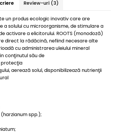
criere
Review-uri
(3)
te un produs ecologic inovativ care are
re a solului cu microorganisme, de stimulare a
i de activare a elicitorului. ROOTS (monodoză)
e direct la rădăcină, nefiind necesare alte
rioadă cu administrarea uleiului mineral
in conţinutul său de
 protecţia
lui, aerează solul, disponibilizează nutrienţii
ural
;
; (harzianum spp.);
hiatum;