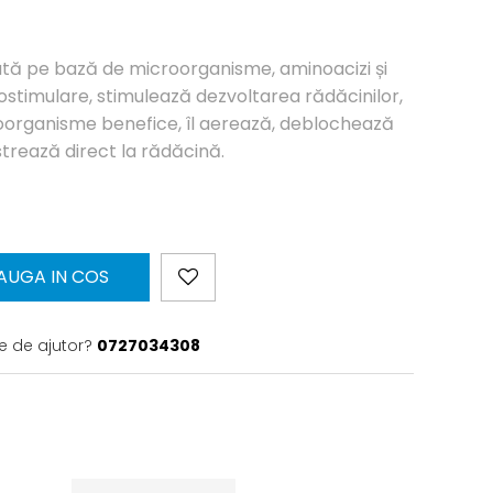
lată pe bază de microorganisme, aminoacizi și
iostimulare, stimulează dezvoltarea rădăcinilor,
oorganisme benefice, îl aerează, deblochează
istrează direct la rădăcină.
AUGA IN COS
e de ajutor?
0727034308