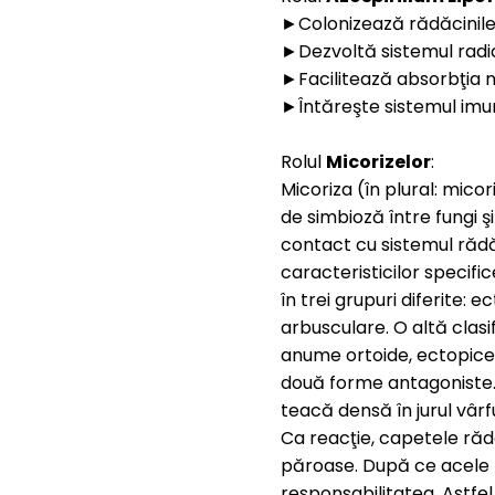
►Colonizează rădăcinile f
►Dezvoltă sistemul radic
►Facilitează absorbţia nu
►Întăreşte sistemul imun
Rolul
Micorizelor
:
Micoriza (în plural: mico
de simbioză între fungi ş
contact cu sistemul rădăc
caracteristicilor specifi
în trei grupuri diferite: 
arbusculare. O altă clasif
anume ortoide, ectopice,
două forme antagoniste. 
teacă densă în jurul vârf
Ca reacţie, capetele rădă
păroase. După ce acele li
responsabilitatea. Astfel,