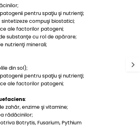
cinilor;
togenii pentru spaţiu şi nutrienţi;
intetizeze compuşi biostatici;
ce ale factorilor patogeni;
de substanţe cu rol de apărare;
 nutrienţi minerali;
le din sol);
togenii pentru spaţiu şi nutrienţi;
ce ale factorilor patogeni;
uefaciens
:
 zahăr, enzime şi vitamine;
 rădăcinilor;
triva Botrytis, Fusarium, Pythium