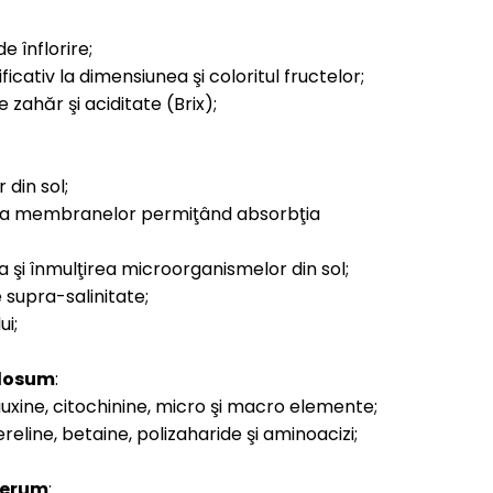
 înflorire;
ativ la dimensiunea şi coloritul fructelor;
zahăr şi aciditate (Brix);
din sol;
a membranelor permiţând absorbţia
şi înmulţirea microorganismelor din sol;
supra-salinitate;
i;
dosum
:
xine, citochinine, micro şi macro elemente;
reline, betaine, polizaharide şi aminoacizi;
ferum
: