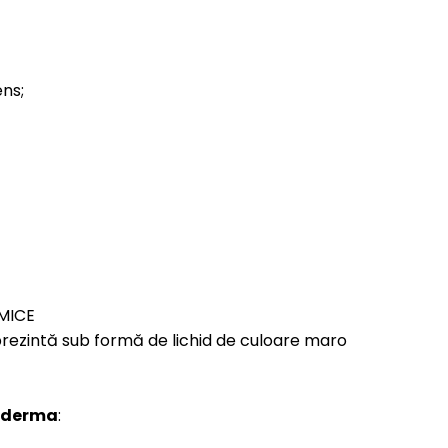
ens;
MICE
ezintă sub formă de lichid de culoare maro
hoderma
: