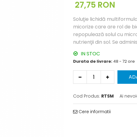
27,75 RON
Soluţie lichidă multiformu
micorize care are rol de b
repopulează solul cu micr
nutrienţii din sol. Se admin
IN STOC
Durata de livrare:
48 - 72 ore
AD
Cod Produs:
RTSM
Ai nevoi
Cere informatii