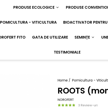
PRODUSE ECOLOGICE
PRODUSE CONVENTIO
POMICULTURA - VITICULTURA
BIOACTIVATOR PENTRU 
OROFERT FITO
GATA DE UTILIZARE
SEMINȚE
UNE
TESTIMONIALE
Home /
Pomicultura - Viticul
ROOTS (mo
NOROFERT
3 Review-uri