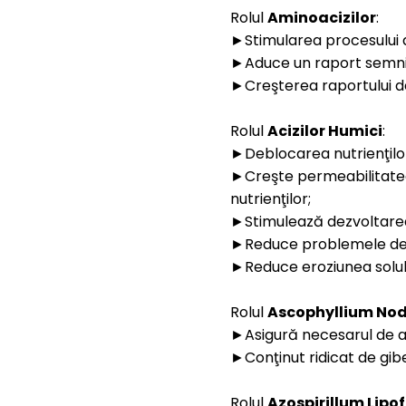
Rolul
Aminoacizilor
:
►Stimularea procesului de
►Aduce un raport semnific
►Creşterea raportului de 
Rolul
Acizilor Humici
:
►Deblocarea nutrienţilor 
►Creşte permeabilitate
nutrienţilor;
►Stimulează dezvoltarea 
►Reduce problemele de 
►Reduce eroziunea solulu
Rolul
Ascophyllium No
►Asigură necesarul de au
►Conţinut ridicat de gibe
Rolul
Azospirillum Lipo