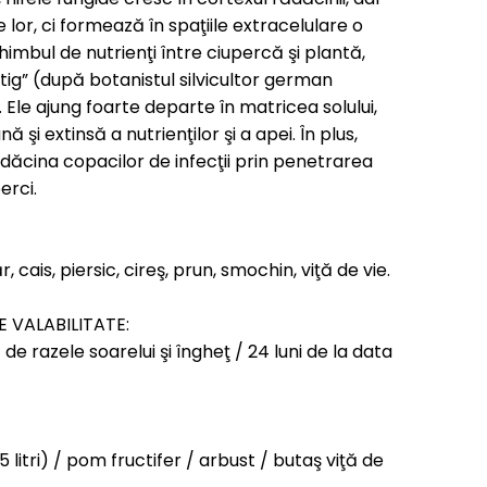
 lor, ci formează în spaţiile extracelulare o
himbul de nutrienţi între ciupercă şi plantă,
ig” (după botanistul silvicultor german
. Ele ajung foarte departe în matricea solului,
 şi extinsă a nutrienţilor şi a apei. În plus,
dăcina copacilor de infecţii prin penetrarea
erci.
r, cais, piersic, cireş, prun, smochin, viţă de vie.
 VALABILITATE:
t de razele soarelui şi îngheţ / 24 luni de la data
 litri) / pom fructifer / arbust / butaş viţă de