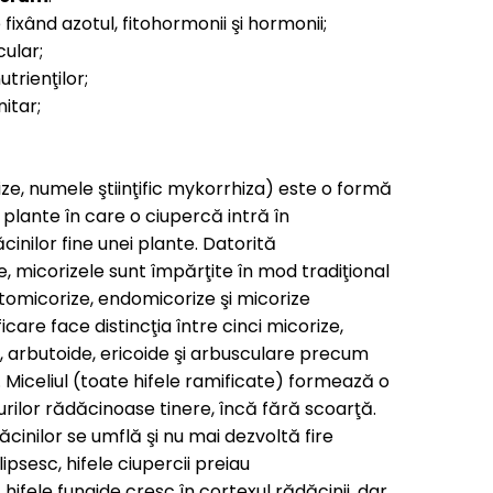
ixând azotul, fitohormonii şi hormonii;
ular;
trienţilor;
itar;
rize, numele ştiinţific mykorrhiza) este o formă
i plante în care o ciupercă intră în
inilor fine unei plante. Datorită
ce, micorizele sunt împărţite în mod tradiţional
ectomicorize, endomicorize şi micorize
icare face distincţia între cinci micorize,
 arbutoide, ericoide şi arbusculare precum
Miceliul (toate hifele ramificate) formează o
urilor rădăcinoase tinere, încă fără scoarţă.
cinilor se umflă şi nu mai dezvoltă fire
psesc, hifele ciupercii preiau
 hifele fungide cresc în cortexul rădăcinii, dar