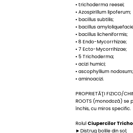
• trichoderma reesei;
• Azospirillum lipoferum;
• bacillus subtilis;
• bacillus amyloliquefaci
• bacillus licheniformis;
• 8 Endo-Mycorrhizae;
• 7 Ecto-Mycorrihizae;
• 5 Trichoderma;
• acizi humici;
• ascophyllium nodosum;
• aminoacizi.
PROPRIETĂŢI FIZICO/CHI
ROOTS (monodoză) se pr
închis, cu miros specific.
Rolul
Ciupercilor Tric
►Distrug bolile din sol;