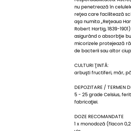
nu penetrează în celulele
reţea care facilitează sc
aşa numita „Reţeaua Hart
Robert Hartig, 1839-1901)
asigurând o absorbţie bună
micorizele protejează ră
de bacterii sau altor ciup
CULTURI ŢINTĂ:
arbuşti fructiferi, măr, pă
DEPOZITARE / TERMEN DE
5 - 25 grade Celsius, feri
fabricaţiei.
DOZE RECOMANDATE
1 x monodoză (flacon 0,25