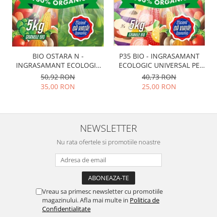
BIO OSTARA N -
P35 BIO - INGRASAMANT
INGRASAMANT ECOLOGIC
ECOLOGIC UNIVERSAL PE
UNIVERSAL PE BAZA DE
BAZA DE FOSFOR
50,92 RON
40,73 RON
AZOT
35,00 RON
25,00 RON
NEWSLETTER
Nu rata ofertele si promotiile noastre
Vreau sa primesc newsletter cu promotiile
magazinului. Afla mai multe in
Politica de
Confidentialitate