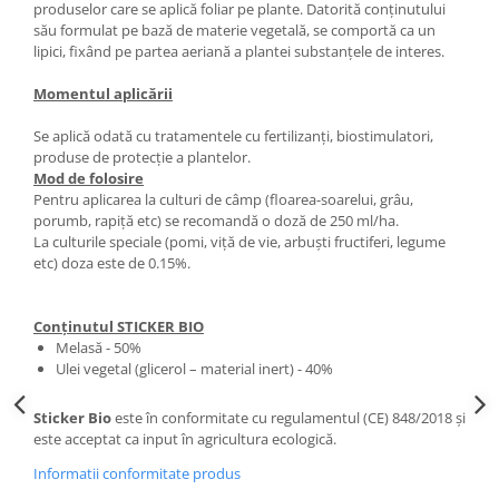
produselor care se aplică foliar pe plante. Datorită conținutului
său formulat pe bază de materie vegetală, se comportă ca un
lipici, fixând pe partea aeriană a plantei substanțele de interes.
Momentul aplicării
Se aplică odată cu tratamentele cu fertilizanți, biostimulatori,
produse de protecție a plantelor.
Mod de folosire
Pentru aplicarea la culturi de câmp (floarea-soarelui, grâu,
porumb, rapiță etc) se recomandă o doză de 250 ml/ha.
La culturile speciale (pomi, viță de vie, arbuști fructiferi, legume
etc) doza este de 0.15%.
Conținutul STICKER BIO
Melasă - 50%
Ulei vegetal (glicerol – material inert) - 40%
Sticker Bio
este în conformitate cu regulamentul (CE) 848/2018 și
este acceptat ca input în agricultura ecologică.
Informatii conformitate produs