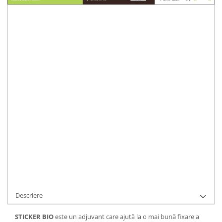
39,00 RON
Cantitate
:
IN STOC
Durata de livrare:
48 - 72 ore
ADAUGA IN COS
Cod Produs:
STCKB1
Ai nevoie de ajutor?
0727034308
Cere informatii
Descriere
STICKER BIO
este un adjuvant care ajută la o mai bună fixare a